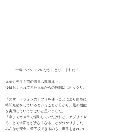
一瞬でパソコンのなかにとりこまれた！
児童も先生も市の職員も興味津々。
後日おくられてきた児童からの感想にはビックリ。
「スマートフォンのアプリを使うことにより簡単に
時間短縮をしているということが分かり、最新機能
を実用していてすごいと思いました」
「今までカメラで撮影していたけれど、アプリでや
ることで大変さが少なくなることが分かりました。
みんなが安全に登下校できるのも、道路をきれいに