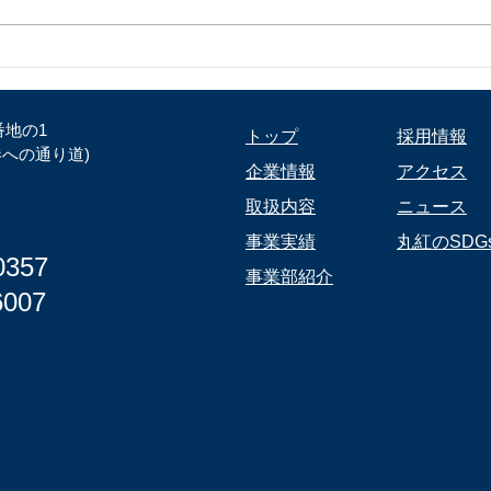
安全
河川美化活動と災害対策訓練
をおこないました
番地の1
トップ
採用情報
港への通り道)
企業情報
アクセス
取扱内容
ニュース
事業実績
丸紅のSDG
357
事業部紹介
6007