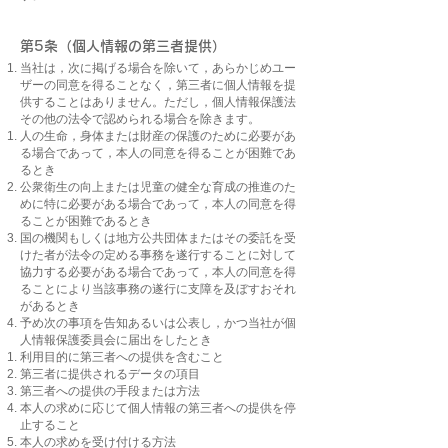
第5条（個人情報の第三者提供）
当社は，次に掲げる場合を除いて，あらかじめユー
ザーの同意を得ることなく，第三者に個人情報を提
供することはありません。ただし，個人情報保護法
その他の法令で認められる場合を除きます。
人の生命，身体または財産の保護のために必要があ
る場合であって，本人の同意を得ることが困難であ
るとき
公衆衛生の向上または児童の健全な育成の推進のた
めに特に必要がある場合であって，本人の同意を得
ることが困難であるとき
国の機関もしくは地方公共団体またはその委託を受
けた者が法令の定める事務を遂行することに対して
協力する必要がある場合であって，本人の同意を得
ることにより当該事務の遂行に支障を及ぼすおそれ
があるとき
予め次の事項を告知あるいは公表し，かつ当社が個
人情報保護委員会に届出をしたとき
利用目的に第三者への提供を含むこと
第三者に提供されるデータの項目
第三者への提供の手段または方法
本人の求めに応じて個人情報の第三者への提供を停
止すること
本人の求めを受け付ける方法