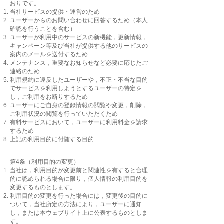
おりです。
当社サービスの提供・運営のため
ユーザーからのお問い合わせに回答するため（本人
確認を行うことを含む）
ユーザーが利用中のサービスの新機能，更新情報，
キャンペーン等及び当社が提供する他のサービスの
案内のメールを送付するため
メンテナンス，重要なお知らせなど必要に応じたご
連絡のため
利用規約に違反したユーザーや，不正・不当な目的
でサービスを利用しようとするユーザーの特定を
し，ご利用をお断りするため
ユーザーにご自身の登録情報の閲覧や変更，削除，
ご利用状況の閲覧を行っていただくため
有料サービスにおいて，ユーザーに利用料金を請求
するため
上記の利用目的に付随する目的
第4条（利用目的の変更）
当社は，利用目的が変更前と関連性を有すると合理
的に認められる場合に限り，個人情報の利用目的を
変更するものとします。
利用目的の変更を行った場合には，変更後の目的に
ついて，当社所定の方法により，ユーザーに通知
し，または本ウェブサイト上に公表するものとしま
す。