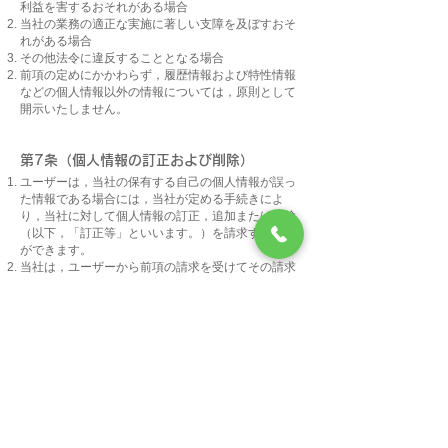
利益を害するおそれがある場合
当社の業務の適正な実施に著しい支障を及ぼすおそ
れがある場合
その他法令に違反することとなる場合
前項の定めにかかわらず，履歴情報および特性情報
などの個人情報以外の情報については，原則として
開示いたしません。
第7条（個人情報の訂正および削除）
ユーザーは，当社の保有する自己の個人情報が誤っ
た情報である場合には，当社が定める手続きによ
り，当社に対して個人情報の訂正，追加または削除
（以下，「訂正等」といいます。）を請求すること
ができます。
当社は，ユーザーから前項の請求を受けてその請求
に応じる必要があると判断した場合には，遅滞な
く，当該個人情報の訂正等を行うものとします。
当社は，前項の規定に基づき訂正等を行った場合，
または訂正等を行わない旨の決定をしたときは遅滞
なく，これをユーザーに通知します。
第8条（個人情報の利用停止等）
当社は，本人から，個人情報が，利用目的の範囲を
超えて取り扱われているという理由，または不正の