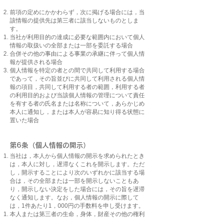
前項の定めにかかわらず，次に掲げる場合には，当
該情報の提供先は第三者に該当しないものとしま
す。
当社が利用目的の達成に必要な範囲内において個人
情報の取扱いの全部または一部を委託する場合
合併その他の事由による事業の承継に伴って個人情
報が提供される場合
個人情報を特定の者との間で共同して利用する場合
であって，その旨並びに共同して利用される個人情
報の項目，共同して利用する者の範囲，利用する者
の利用目的および当該個人情報の管理について責任
を有する者の氏名または名称について，あらかじめ
本人に通知し，または本人が容易に知り得る状態に
置いた場合
第6条（個人情報の開示）
当社は，本人から個人情報の開示を求められたとき
は，本人に対し，遅滞なくこれを開示します。ただ
し，開示することにより次のいずれかに該当する場
合は，その全部または一部を開示しないこともあ
り，開示しない決定をした場合には，その旨を遅滞
なく通知します。なお，個人情報の開示に際して
は，1件あたり1，000円の手数料を申し受けます。
本人または第三者の生命，身体，財産その他の権利