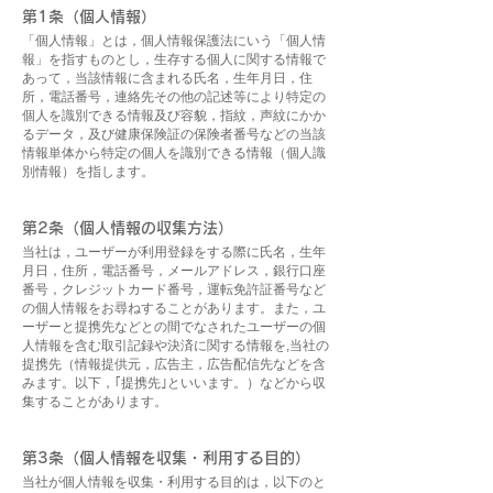
第1条（個人情報）
「個人情報」とは，個人情報保護法にいう「個人情
報」を指すものとし，生存する個人に関する情報で
あって，当該情報に含まれる氏名，生年月日，住
所，電話番号，連絡先その他の記述等により特定の
個人を識別できる情報及び容貌，指紋，声紋にかか
るデータ，及び健康保険証の保険者番号などの当該
情報単体から特定の個人を識別できる情報（個人識
別情報）を指します。
第2条（個人情報の収集方法）
当社は，ユーザーが利用登録をする際に氏名，生年
月日，住所，電話番号，メールアドレス，銀行口座
番号，クレジットカード番号，運転免許証番号など
の個人情報をお尋ねすることがあります。また，ユ
ーザーと提携先などとの間でなされたユーザーの個
人情報を含む取引記録や決済に関する情報を,当社の
提携先（情報提供元，広告主，広告配信先などを含
みます。以下，｢提携先｣といいます。）などから収
集することがあります。
第3条（個人情報を収集・利用する目的）
当社が個人情報を収集・利用する目的は，以下のと